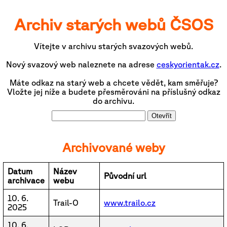
Archiv starých webů ČSOS
Vítejte v archivu starých svazových webů.
Nový svazový web naleznete na adrese
ceskyorientak.cz
.
Máte odkaz na starý web a chcete vědět, kam směřuje?
Vložte jej níže a budete přesměrováni na příslušný odkaz
do archivu.
Otevřít
Archivované weby
Datum
Název
Původní url
archivace
webu
10. 6.
Trail-O
www.trailo.cz
2025
10. 6.