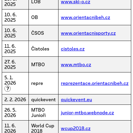
LOB
www.ski-o.cz
2025
10. 6.
OB
www.orientacnibeh.cz
2025
10. 6.
ČSOS
www.orientacnisporty.cz
2025
11. 6.
Čistoles
cistoles.cz
2025
27. 6.
MTBO
www.mtbo.cz
2025
5. 1.
2026
repre
reprezentace.orientacnibeh.cz
?
2. 2. 2026
quickevent
quickevent.eu
26. 5.
MTBO
junior-mtbo.webnode.cz
2026
Junioři
11. 6.
World Cup
wcup2018.cz
2026
2018